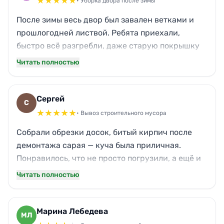
★
★
★
★
★
• Уборка двора после зимы
После зимы весь двор был завален ветками и
прошлогодней листвой. Ребята приехали,
быстро всё разгребли, даже старую покрышку
из кустов достали. Мусор собрали в мешки и
Читать полностью
вывезли. Участок преобразился, теперь хоть
шашлыки жарь. Кот теперь важно гуляет по
чистой траве, а не путается в хламе.
Сергей
С
★
★
★
★
★
• Вывоз строительного мусора
Собрали обрезки досок, битый кирпич после
демонтажа сарая — куча была приличная.
Понравилось, что не просто погрузили, а ещё и
подмели крошку на дорожке. Деловой подход:
Читать полностью
оформили заявку, объяснили тариф, через два
дня приехала бригада. Управились за час.
Мусор утилизировали — для меня это гарантия,
Марина Лебедева
МЛ
что не выбросят где попало.