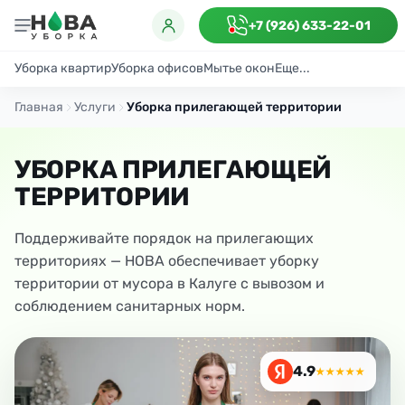
+7 (926) 633-22-01
Уборка квартир
Уборка офисов
Мытье окон
Еще...
Генеральная
Поддерживающая
После ремонта
Антибактериаль
Главная
Услуги
Уборка прилегающей территории
УБОРКА ПРИЛЕГАЮЩЕЙ
ТЕРРИТОРИИ
Поддерживайте порядок на прилегающих
территориях — НОВА обеспечивает уборку
территории от мусора в Калуге с вывозом и
соблюдением санитарных норм.
4.9
★★★★★