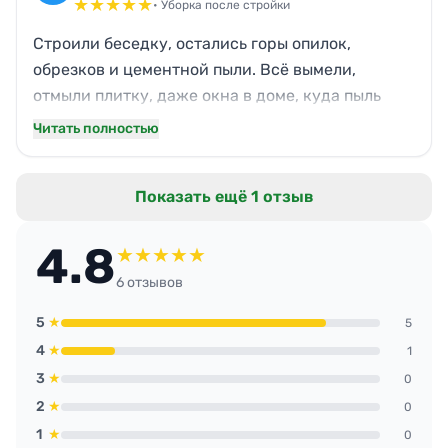
не узнать — простор и чистота.
★
★
★
★
★
• Уборка после стройки
Строили беседку, остались горы опилок,
обрезков и цементной пыли. Всё вымели,
отмыли плитку, даже окна в доме, куда пыль
налетела, протёрли. Соседи удивлялись, как
Читать полностью
быстро навели порядок. Муж ворчал, что я зря
трачусь, а теперь ходит и радуется. Ни соринки
Показать ещё 1 отзыв
не осталось, можно детей выпускать без опаски.
4.8
★
★
★
★
★
6 отзывов
5
★
5
4
★
1
3
★
0
2
★
0
1
★
0