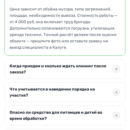
Цена зависит от объёма мусора, типа загрязнений,
площади, необходимости вывоза. Стоимость работы —
от 4 000 руб, она включает труд бригады.
Дополнительно оплачиваются погрузка, утилизация,
аренда техники. Точный расчёт делаем после оценки
объекта — пришлите фото или оставьте заявку на
выезд специалиста в Калуге.
Когда приедем и сколько ждать клининг после
заказа?
В Калуге выезжаем в день обращения или на
Что учитывается в наведении порядка на
следующие сутки. Команда из двух-трёх специалистов
участке?
справляется с территорией до 2000 м² за 3–5 часов.
Если объём больше, длительность может увеличиться.
Собираем бытовые и строительные остатки, листву,
Точное время согласовываем при оформлении,
Опасно ли средство для питомцев и детей во
ветки, очищаем от посторонних предметов. Моем
ориентируемся на ваш график.
время обработки?
дорожки, площадки, цоколь. После себя вывозим
мешки с отходами — не складируем на месте. При