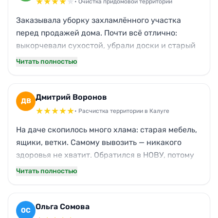
★
★
★
★
★
• Очистка придомовой территории
Заказывала уборку захламлённого участка
перед продажей дома. Почти всё отлично:
выкорчевали сухостой, убрали доски и старый
шифер. Правда, приехали минут на двадцать
Читать полностью
позже, но по звонку предупредили. Ещё не
заметили обрывки рубероида под крыльцом —
пришлось напомнить. Ребята тут же убрали. В
Дмитрий Воронов
ДВ
целом довольна, цена приемлемая.
★
★
★
★
★
• Расчистка территории в Калуге
На даче скопилось много хлама: старая мебель,
ящики, ветки. Самому вывозить — никакого
здоровья не хватит. Обратился в НОВУ, потому
что живём в Калуге и нужна была местная
Читать полностью
контора. Бригада сработала толково: всё
разобрали, погрузили, даже гвозди из досок
предусмотрительно вытащили. Участок теперь
Ольга Сомова
ОС