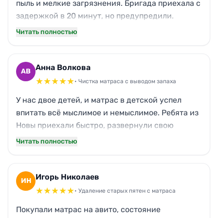
пыль и мелкие загрязнения. Бригада приехала с
задержкой в 20 минут, но предупредили.
Сделали всё аккуратно, матрас освежили,
Читать полностью
пятна с боков убрали. Единственный минус —
забыли протереть одну полку над кроватью, но
это мелочь. В целом работой доволен, заказ
Анна Волкова
АВ
выполнили добросовестно. Цена
★
★
★
★
★
• Чистка матраса с выводом запаха
соответствовала договорённости.
У нас двое детей, и матрас в детской успел
впитать всё мыслимое и немыслимое. Ребята из
Новы приехали быстро, развернули свою
технику прямо в спальне. Не просто промыли, а
Читать полностью
убрали все разводы и желтизну. Через пару
часов матрас был сухим и без запаха. Теперь
сами заказали для всей семьи — это того стоит.
Игорь Николаев
ИН
Очень выручили!
★
★
★
★
★
• Удаление старых пятен с матраса
Покупали матрас на авито, состояние