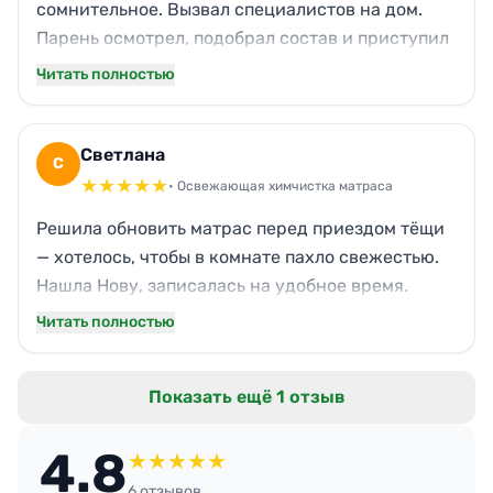
сомнительное. Вызвал специалистов на дом.
Парень осмотрел, подобрал состав и приступил
к работе. Результат превзошёл ожидания —
Читать полностью
вывели даже застарелые пятна от кофе, которые
я считал безнадёжными. Никакой химической
вони потом не осталось. Получил гарантию на
Светлана
С
месяц, хотя и не пригодилась. Очень удобно и
★
★
★
★
★
• Освежающая химчистка матраса
по-деловому.
Решила обновить матрас перед приездом тёщи
— хотелось, чтобы в комнате пахло свежестью.
Нашла Нову, записалась на удобное время.
Приехали без опозданий, за полтора часа
Читать полностью
навели порядок. Матрас стал пушистее, цвет
ровный, никаких разводов. Запах лёгкий, через
Показать ещё 1 отзыв
день выветрился. Домашние оценили, говорят,
как в отеле. Теперь подругам советую, когда
4.8
нужна быстрая и аккуратная работа.
★
★
★
★
★
6 отзывов