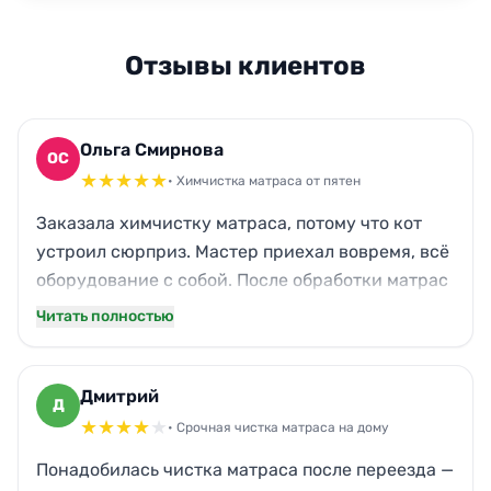
Отзывы клиентов
Ольга Смирнова
ОС
★
★
★
★
★
• Химчистка матраса от пятен
Заказала химчистку матраса, потому что кот
устроил сюрприз. Мастер приехал вовремя, всё
оборудование с собой. После обработки матрас
выглядит как новый, запах исчез полностью.
Читать полностью
Даже не ожидала, что так тщательно отмоют.
Спасибо, теперь сплю спокойно, без намёка на
посторонние ароматы. Приятно, что не
Дмитрий
Д
пришлось никуда везти — всё сделали дома.
★
★
★
★
★
• Срочная чистка матраса на дому
Понадобилась чистка матраса после переезда —