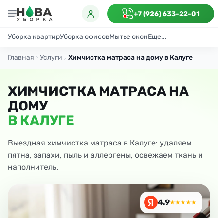
+7 (926) 633-22-01
Уборка квартир
Уборка офисов
Мытье окон
Еще...
Генеральная
Поддерживающая
После ремонта
Антибактериаль
Главная
Услуги
Химчистка матраса на дому в Калуге
ХИМЧИСТКА МАТРАСА НА
ДОМУ
В КАЛУГЕ
Выездная химчистка матраса в Калуге: удаляем
пятна, запахи, пыль и аллергены, освежаем ткань и
наполнитель.
4.9
★★★★★