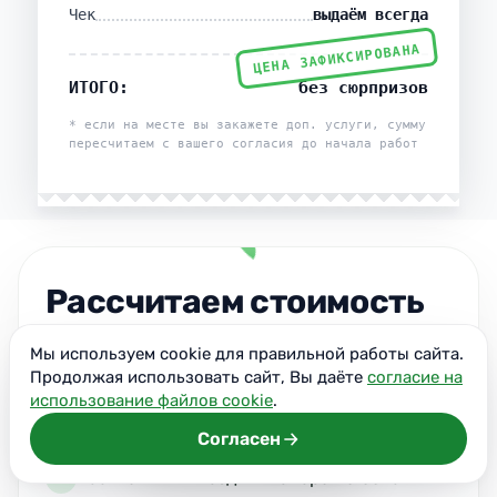
Чек
выдаём всегда
ЦЕНА ЗАФИКСИРОВАНА
ИТОГО:
без сюрпризов
* если на месте вы закажете доп. услуги, сумму
пересчитаем с вашего согласия до начала работ
Рассчитаем стоимость
мойки фасада
Мы используем cookie для правильной работы сайта.
бесплатно
Продолжая использовать сайт, Вы даёте
согласие на
использование файлов cookie
.
На бесплатной встрече вы сможете:
Согласен
Бесплатный выезд инженера на объект