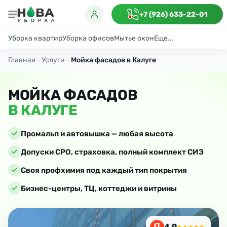
+7 (926) 633-22-01
Уборка квартир
Уборка офисов
Мытье окон
Еще...
Генеральная
Поддерживающая
После ремонта
Антибактериаль
Главная
Услуги
Мойка фасадов в Калуге
МОЙКА ФАСАДОВ
В КАЛУГЕ
Промальп и автовышка — любая высота
Допуски СРО, страховка, полный комплект СИЗ
Своя профхимия под каждый тип покрытия
Бизнес-центры, ТЦ, коттеджи и витрины
4.9