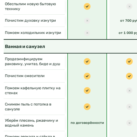
Обеспылим новую бытовую
технику
Почистим духовку изнутри
от 700 ру
Помоем холодильник изнутри
от 1 000 р
Ванная и санузел
Продезинфицируем
раковину, унитаз, биде и душ
Почистим смесители
Помоем кафельную плитку на
стенах
Снимем пыль с потолка в
санузле
Уберём плесень, ржавчину и
по договорённости
водный камень
Помоем зеркала и стёкла в