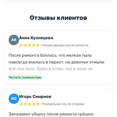
Отзывы клиентов
Анна Кузнецова
АК
★
★
★
★
★
• Уборка двушки после ремонта
После ремонта боялась, что мелкая пыль
навсегда въелась в паркет, но девочки отмыли
всё под ноль. Даже в углах, где я сама не
доставала, чистота. Окна сияют, на кухне
Читать полностью
убрали строительный налёт с фартука. Кот
спокойно ходит, не чихает. Приятно, что
использовали свои средства, не пришлось
Игорь Смирнов
ИС
ничего докупать. Теперь квартира наконец-то
★
★
★
★
★
• Генеральная после стройки
жилая, можно завозить мебель.
Заказывал уборку после ремонта трёшки.