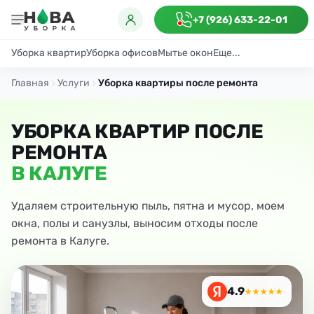
+7 (926) 633-22-01
Уборка квартир
Уборка офисов
Мытье окон
Еще...
Генеральная
Поддерживающая
После ремонта
Антибактериаль
Главная
Услуги
Уборка квартиры после ремонта
УБОРКА КВАРТИР ПОСЛЕ
РЕМОНТА
В КАЛУГЕ
Удаляем строительную пыль, пятна и мусор, моем
окна, полы и санузлы, выносим отходы после
ремонта в Калуге.
4.9
★★★★★