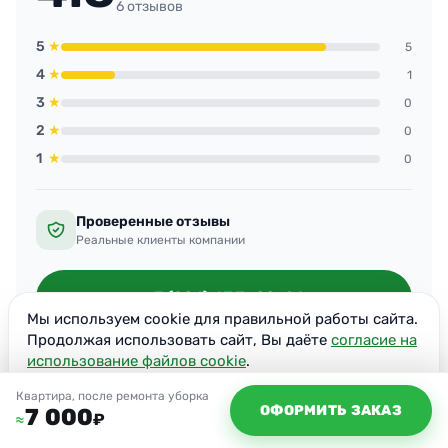
объёму, дают гарантию на косяки.
6 отзывов
5
★
5
4
★
1
3
★
0
2
★
0
1
★
0
Проверенные отзывы
Реальные клиенты компании
+7 (926) 633-22-01
Мы используем cookie для правильной работы сайта.
Продолжая использовать сайт, Вы даёте
согласие на
использование файлов cookie
.
ОСТАВИТЬ ОТЗЫВ
Согласен
Квартира, после ремонта уборка
ОФОРМИТЬ ЗАКАЗ
7 000
₽
≈