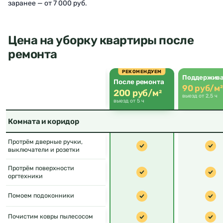
заранее — от 7 000 руб.
Цена на уборку квартиры после
ремонта
РЕКОМЕНДУЕМ
Поддержив
После ремонта
90 руб/м²
200 руб/м²
выезд от 2,5 ч
выезд от 5 ч
Комната и коридор
Протрём дверные ручки,
выключатели и розетки
Протрём поверхности
оргтехники
Помоем подоконники
Почистим ковры пылесосом