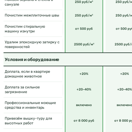
250 руб/м²
250 руб/м
санузле
Почистим межплиточные швы
250 руб/м²
250 руб/м
Почистим стиральную
от 500 руб
от 500 ру
машину изнутри
Удалим эпоксидную затирку с
2500 руб/м²
2500 руб/
поверхностей
Условия и оборудование
Доплата, если в квартире
+20%
+20%
домашнее животное
Доплата за сильное
+20–40%
+20–40%
загрязнение
Профессиональные моющие
включено
включен
средства и инвентарь
Привезём вышку-туру для
от 8 000 руб
от 8 000 р
высотных работ