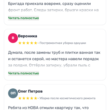
Бригада приехала вовремя, сразу оценили
фронт работ. Следы затирки, брызги краски на
стёклах, жирная плёнка на кухонной вытяжке —
Читать полностью
всё исчезло. Порадовало, что не забыли про
батареи и подоконники, обычно там остаётся
грязь. Жена вернулась с детьми от тёщи и
Вероника
В
ахнула. Спасибо, выручили перед переездом.
★
★
★
★
★
• Постремонтная уборка однушки
Думала, после замены труб и плитки ванная так
и останется серой, но мастера навели порядок
за полдня. Оттёрли затирку, убрали пыль с
зеркала, даже стыки на потолке прочистили.
Читать полностью
Арендодатель в Калуге требовал сдать
квартиру в идеальном состоянии, теперь
никаких претензий. Запах химии выветрился
Олег Петров
ОП
быстро, можно заселяться. Рекомендую тем, кто
★
★
★
★
★
• Уборка после косметического ремонта
не хочет дышать пылью неделями.
Ребята из НОВА отмыли квартиру так, что