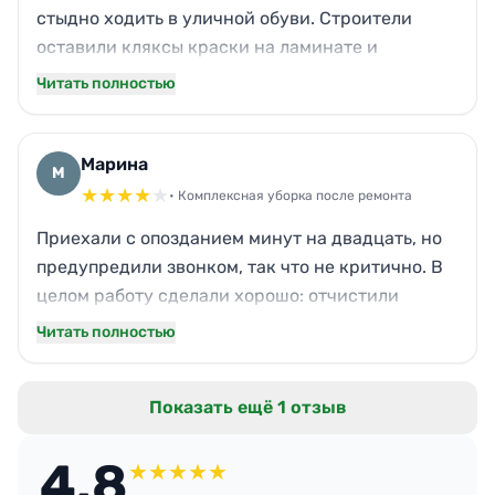
стыдно ходить в уличной обуви. Строители
оставили кляксы краски на ламинате и
бетонную крошку в коридоре — всё вычистили.
Читать полностью
Даже запах растворителя ушёл после их
обработки. Отдельное спасибо за мебель:
плёнку сняли аккуратно, не поцарапав ручки.
Марина
М
Жена рада, я спокоен. Быстро, чётко, без
★
★
★
★
★
• Комплексная уборка после ремонта
лишних вопросов.
Приехали с опозданием минут на двадцать, но
предупредили звонком, так что не критично. В
целом работу сделали хорошо: отчистили
плитку от клея, вымыли окна после побелки,
Читать полностью
пропылесосили мягкую мебель. Единственный
минус — забыли протереть верхнюю полку в
Показать ещё 1 отзыв
кладовке, но сама быстро поправила.
Результатом довольна, квартира готова к
4.8
возвращению семьи. Цена соответствует
★
★
★
★
★