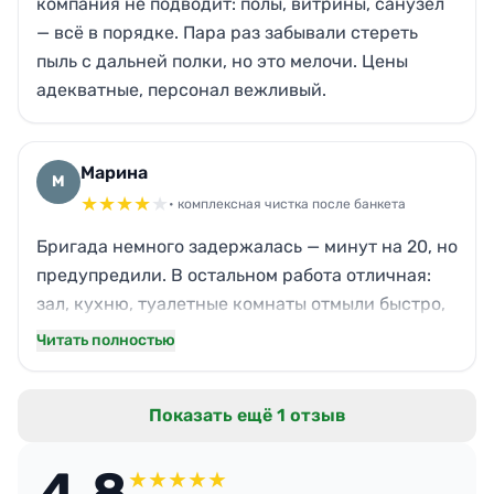
компания не подводит: полы, витрины, санузел
— всё в порядке. Пара раз забывали стереть
пыль с дальней полки, но это мелочи. Цены
адекватные, персонал вежливый.
Марина
М
★
★
★
★
★
• комплексная чистка после банкета
Бригада немного задержалась — минут на 20, но
предупредили. В остальном работа отличная:
зал, кухню, туалетные комнаты отмыли быстро,
даже стойку бара от налипших пятен.
Читать полностью
Единственный минус — забыли протереть одну
полку в подсобке, сама заметила уже вечером.
Показать ещё 1 отзыв
Но в целом довольна, закажу ещё.
4.8
★
★
★
★
★