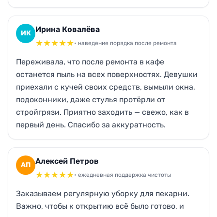
готовки ушёл. Кот потом по чистому полу с
удовольствием прогулялся. Очень выручили.
Ирина Ковалёва
ИК
★
★
★
★
★
• наведение порядка после ремонта
Переживала, что после ремонта в кафе
останется пыль на всех поверхностях. Девушки
приехали с кучей своих средств, вымыли окна,
подоконники, даже стулья протёрли от
стройгрязи. Приятно заходить — свежо, как в
первый день. Спасибо за аккуратность.
Алексей Петров
АП
★
★
★
★
★
• ежедневная поддержка чистоты
Заказываем регулярную уборку для пекарни.
Важно, чтобы к открытию всё было готово, и