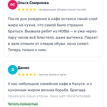
Ольга Смирнова
ОС
★
★
★
★
★
• генеральная уборка после гостей
После дня рождения в кафе остался такой слой
жира на кухне, что самой было страшно
браться. Вызвала ребят из НОВЫ — и уже через
пару часов всё блестело, даже вытяжка. Паркет
в зале отмыли от следов обуви, окна сияют.
Теперь только к ним.
Денис
Д
★
★
★
★
★
• чистка кухни и зала
У нас небольшое семейное кафе в Калуге, и с
кухонным жиром вечная борьба. Бригада
приехала рано утром, пока нет посетителей,
отдраили плитку, фартуки, зал — даже запах
Читать полностью