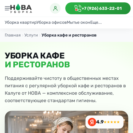
+7 (926) 633-22-01
Уборка квартир
Уборка офисов
Мытье окон
Еще...
Генеральная
Поддерживающая
После ремонта
Антибактериаль
Главная
Услуги
Уборка кафе и ресторанов
УБОРКА КАФЕ
И РЕСТОРАНОВ
Поддерживайте чистоту в общественных местах
питания с регулярной уборкой кафе и ресторанов в
Калуге от НОВА — комплексное обслуживание,
соответствующее стандартам гигиены.
4.9
★★★★★