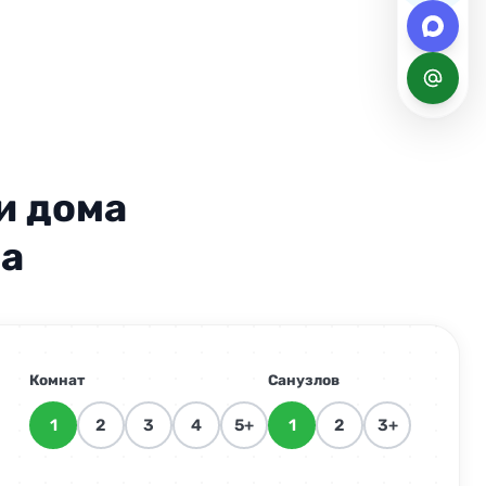
и дома
ра
уб/м²
250 руб/м²
уб/м²
250 руб/м²
Комнат
Санузлов
00 руб
от 1 500 руб
1
2
3
4
5+
1
2
3+
уб/шт.
500 руб/шт.