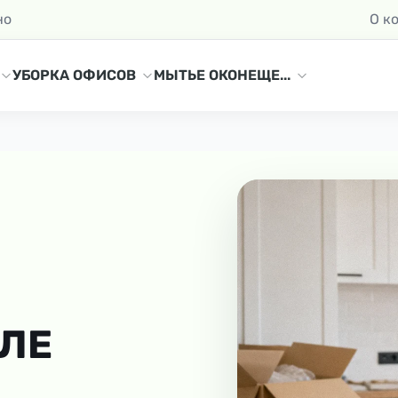
но
О к
УБОРКА ОФИСОВ
МЫТЬЕ ОКОН
ЕЩЕ...
СЛЕ