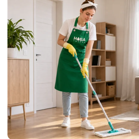
Достанем вещи из шкафов
Погладим вещи
Удалим строительные смеси в большом объёме
Вынесем строительный мусор
Кухня
Помоем посуду до одной раковины
Почистим раковину
Помоем столешницу и кухонный фартук