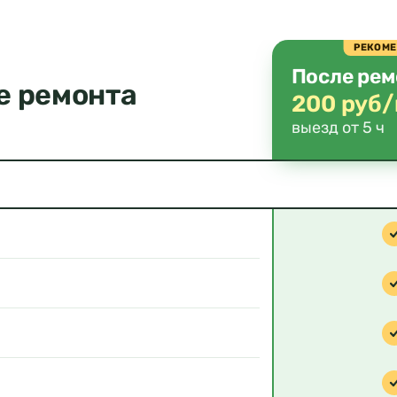
РЕКОМ
После рем
е ремонта
200 руб/
выезд от 5 ч