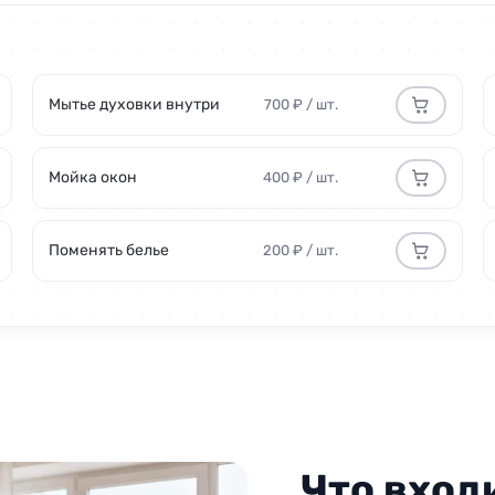
300 руб
1000 р
Мытье духовки внутри
700 ₽ / шт.
Мойка окон
400 ₽ / шт.
1200 р
Поменять белье
200 ₽ / шт.
600 руб
500 р
300 р
от 50
Что вход