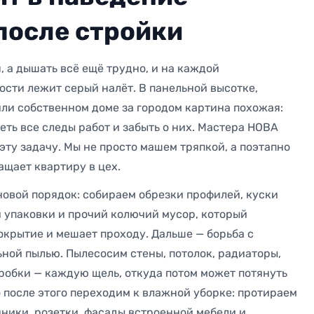
уб/час
1200 руб/час
после стройки
уб/час
1200 руб/час
, а дышать всё ещё трудно, и на каждой
уб/час
ости лежит серый налёт. В панельной высотке,
ли собственном доме за городом картина похожая:
00 руб
еть все следы работ и забыть о них. Мастера НОВА
эту задачу. Мы не просто машем тряпкой, а поэтапно
ащает квартиру в цех.
овой порядок: собираем обрезки профилей, куски
и упаковки и прочий колючий мусор, который
окрытие и мешает проходу. Дальше — борьба с
ной пылью. Пылесосим стены, потолок, радиаторы,
робки — каждую щель, откуда потом может потянуть
о после этого переходим к влажной уборке: протираем
ники, розетки, фасады встроенной мебели и