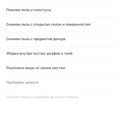
Помоем полы и плинтусы
Снимем пыль с открытых полок и поверхностей
Снимем пыль с предметов декора
Уборка внутри пустых шкафов и тумб
Разложим вещи по своим местам
Приберём кровать
Снимем пыль со шкафов до самого верха
Снимем пыль со светильников без хрустальных подвесок