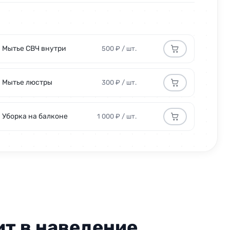
/компл.
300 руб/компл.
уб/час
1000 руб/час
Мытье СВЧ внутри
500 ₽ / шт.
Мытье люстры
300 ₽ / шт.
уб/час
1200 руб/час
Уборка на балконе
1 000 ₽ / шт.
/компл.
600 руб/компл.
уб/шт.
300 руб/шт.
уб/м²
300 руб/м²
0 руб
от 500 руб
ит в наведение