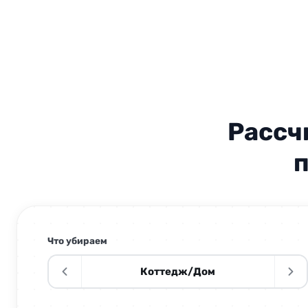
Пройдёмся пылесосом по дивану и креслам
Снимем пыль с карнизов и кондиционеров
Помоем двери, откосы и наличники
Рассч
Снимем пыль со стен
п
Помоем зеркала и стеклянные поверхности
Помоем высокие зеркала и стёкла
Что убираем
Аккуратно почистим хрустальные и дизайнерские люстры
Коттедж/Дом
Почистим батареи и радиаторы