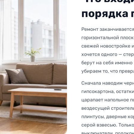
1200 р
порядка 
1200 р
Ремонт заканчивается
1200 р
горизонтальной плоск
свежей новостройке и
от 1 5
хочется одного — стер
берут на себя именно 
убираем то, что превр
Сначала наводим черн
гипсокартона, остатк
царапает напольное п
вездесущей строитель
плинтусы, дверные ко
серой взвесью. Тольк
выключатели, подокон