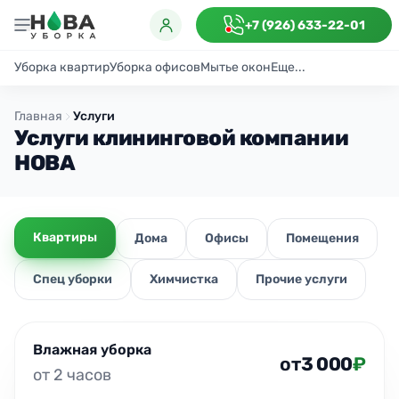
+7 (926) 633-22-01
Уборка квартир
Уборка офисов
Мытье окон
Еще...
Генеральная
Поддерживающая
После ремонта
Антибактериаль
Главная
Услуги
Услуги клининговой компании
НОВА
Квартиры
Дома
Офисы
Помещения
Спец уборки
Химчистка
Прочие услуги
Влажная уборка
от
3 000
₽
от 2 часов