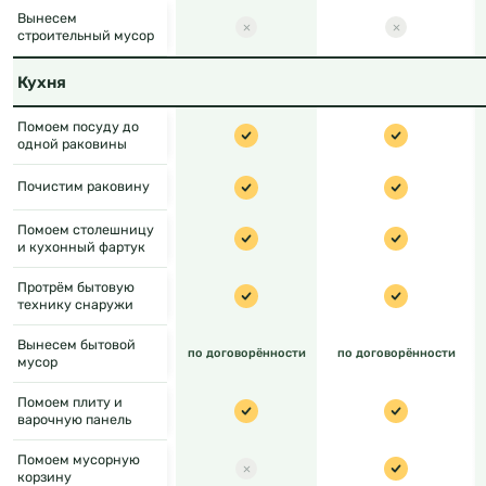
Вынесем
строительный мусор
Кухня
Помоем посуду до
одной раковины
Почистим раковину
Помоем столешницу
и кухонный фартук
Протрём бытовую
технику снаружи
Вынесем бытовой
по договорённости
по договорённости
мусор
Помоем плиту и
варочную панель
Помоем мусорную
корзину