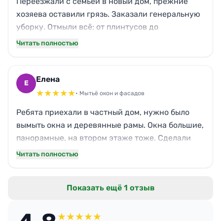
Переезжали с семьёй в новый дом, прежние
хозяева оставили грязь. Заказали генеральную
уборку. Отмыли всё: от плинтусов до
выключателей. Кухонный гарнитур внутри и
Читать полностью
снаружи сверкает, плита как новая. Даже запах
затхлости ушел. С таким сервисом переезд — не
стресс.
Елена
Е
★
★
★
★
★
• Мытьё окон и фасадов
Ребята приехали в частный дом, нужно было
вымыть окна и деревянные рамы. Окна большие,
панорамные, на втором этаже тоже. Сделали
аккуратно, без разводов, даже москитные сетки
Читать полностью
помыли. Дом преобразился, светлее стало.
Обязательно обращусь ещё раз весной.
Показать ещё 1 отзыв
★
★
★
★
★