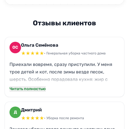
Отзывы клиентов
Ольга Семёнова
ОС
★
★
★
★
★
• Генеральная уборка частного дома
Приехали вовремя, сразу приступили. У меня
трое детей и кот, после зимы везде песок,
шерсть. Особенно порадовала кухня: жир с
вытяжки и плиты исчез, хотя я уже отчаялась.
Читать полностью
Паркет в гостиной засиял, окна прозрачные.
Запах свежести остался на несколько дней.
Спасибо, теперь буду знать, куда обращаться.
Дмитрий
Д
★
★
★
★
★
• Уборка после ремонта