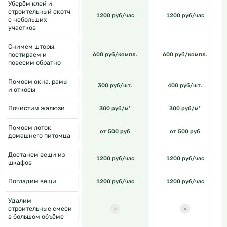
Уберём клей и
строительный скотч
1200 руб/час
1200 руб/час
с небольших
участков
Снимем шторы,
постираем и
600 руб/компл.
600 руб/компл.
повесим обратно
Помоем окна, рамы
300 руб/шт.
400 руб/шт.
и откосы
Почистим жалюзи
300 руб/м²
300 руб/м²
Помоем лоток
от 500 руб
от 500 руб
домашнего питомца
Достанем вещи из
1200 руб/час
1200 руб/час
шкафов
Погладим вещи
1200 руб/час
1200 руб/час
Удалим
строительные смеси
в большом объёме