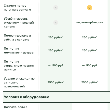
Снимем пыль с
потолка в санузле
Уберём плесень,
ржавчину и водный
по договорённости
камень
Помоем зеркала и
250 руб/м²
250 руб/м²
стёкла в санузле
Почистим
250 руб/м²
250 руб/м²
межплиточные швы
Почистим
стиральную машину
от 500 руб
от 500 руб
изнутри
Удалим эпоксидную
затирку с
2500 руб/м²
2500 руб/м²
поверхностей
Условия и оборудование
Доплата, если в