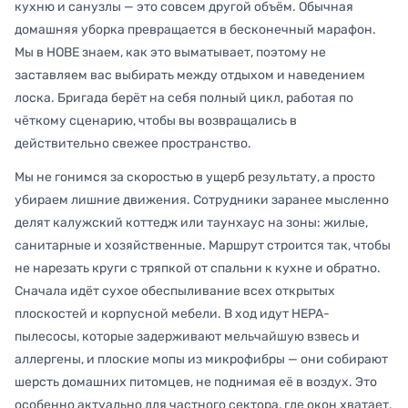
кухню и санузлы — это совсем другой объём. Обычная
домашняя уборка превращается в бесконечный марафон.
Мы в НОВЕ знаем, как это выматывает, поэтому не
заставляем вас выбирать между отдыхом и наведением
лоска. Бригада берёт на себя полный цикл, работая по
чёткому сценарию, чтобы вы возвращались в
действительно свежее пространство.
Мы не гонимся за скоростью в ущерб результату, а просто
убираем лишние движения. Сотрудники заранее мысленно
делят калужский коттедж или таунхаус на зоны: жилые,
санитарные и хозяйственные. Маршрут строится так, чтобы
не нарезать круги с тряпкой от спальни к кухне и обратно.
Сначала идёт сухое обеспыливание всех открытых
плоскостей и корпусной мебели. В ход идут HEPA-
пылесосы, которые задерживают мельчайшую взвесь и
аллергены, и плоские мопы из микрофибры — они собирают
шерсть домашних питомцев, не поднимая её в воздух. Это
особенно актуально для частного сектора, где окон хватает,