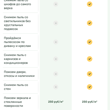
Снимем пыль со
шкафов до самого
верха
Снимем пыль со
светильников без
хрустальных
подвесок
Пройдёмся
пылесосом по
дивану и креслам
Снимем пыль с
карнизов и
кондиционеров
Помоем двери,
откосы и наличники
Снимем пыль со
стен
Помоем зеркала и
стеклянные
250 руб/м²
250 руб/м²
поверхности