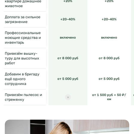
квартире домашнее
+20%
+20%
животное
Доплата за сильное
+20–40%
+20–40%
загрязнение
Профессиональные
моющие средства и
включено
включено
инвентарь
Привезём вышку-
туру для высотных
от 8 000 руб
от 8 000 руб
работ
Добавим в бригаду
ещё одного
от 5 000 руб
от 5 000 руб
сотрудника
Привезём пылесос и
от 1 500 руб + 50 ₽/
стремянку
км