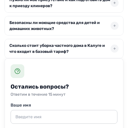
заявки. Стандартный дом 90–200 м² убираем за 3–6
к приезду клинеров?
часов в зависимости от сложности и выбранного
пакета услуг.
Присутствовать необязательно — доступ можно
Безопасны ли моющие средства для детей и
оставить через ключ у консьержа или кодовый замок.
домашних животных?
Перед визитом уберите с пола хрупкие вещи и личные
документы, чтобы мы сразу приступили к работе.
Используем гипоаллергенные составы без
Сколько стоит уборка частного дома в Калуге и
агрессивных отдушек. Для семей с малышами или
что входит в базовый тариф?
питомцами применяем мягкую химию на растительной
основе — она не вредит здоровью после высыхания
Стоимость уборки частного дома — от 3 000 руб. Тариф
поверхностей.
включает влажную уборку всех комнат, санузлов и
кухни, вынос мусора. Дополнительно можно заказать
мытьё окон, балконов или глажку.
Остались вопросы?
Ответим в течение 15 минут
Ваше имя