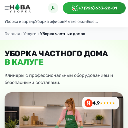
+7 (926) 633-22-01
Уборка квартир
Уборка офисов
Мытье окон
Еще...
Генеральная
Поддерживающая
После ремонта
Антибактериаль
Главная
Услуги
Уборка частных домов
УБОРКА ЧАСТНОГО ДОМА
В КАЛУГЕ
Клинеры с профессиональным оборудованием и
безопасными составами.
4.9
★★★★★