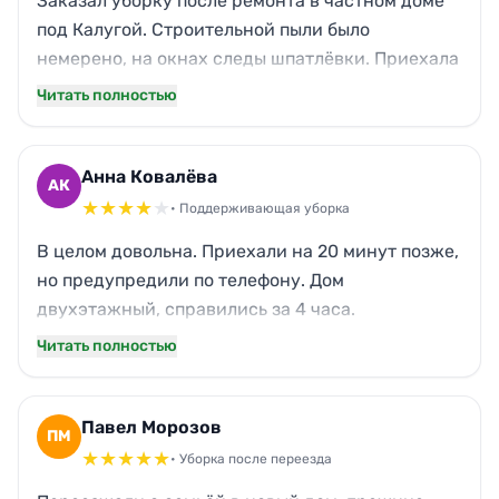
Заказал уборку после ремонта в частном доме
под Калугой. Строительной пыли было
немерено, на окнах следы шпатлёвки. Приехала
бригада, всё отмыли до блеска, даже люстру
Читать полностью
протёрли. Придраться не к чему. Теперь в доме
можно жить, а не бояться вдохнуть штукатурку.
Анна Ковалёва
АК
★
★
★
★
★
• Поддерживающая уборка
В целом довольна. Приехали на 20 минут позже,
но предупредили по телефону. Дом
двухэтажный, справились за 4 часа.
Пропылесосили ковры, вымыли полы,
Читать полностью
сантехнику натёрли. Единственное — забыли
протереть одну полку в спальне, сама заметила
после отъезда. Но это мелочь, в остальном
Павел Морозов
ПМ
порядок.
★
★
★
★
★
• Уборка после переезда