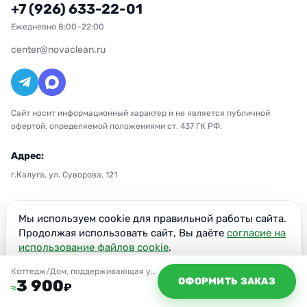
+7 (926) 633-22-01
Ежедневно 8:00–22:00
center@novaclean.ru
Сайт носит информационный характер и не является публичной
офертой, определяемой положениями ст. 437 ГК РФ.
Адрес:
г.Калуга, ул. Суворова, 121
Мы используем cookie для правильной работы сайта.
© 2020–2026 ООО «НОВА» — клининговая
Продолжая использовать сайт, Вы даёте
согласие на
компания в Калуге
использование файлов cookie
.
Политика конфиденциальности
ОГРН: 1207700300851
Согласен
Коттедж/Дом, поддерживающая уборка
ИНН: 7716949113
ОФОРМИТЬ ЗАКАЗ
3 900
₽
≈