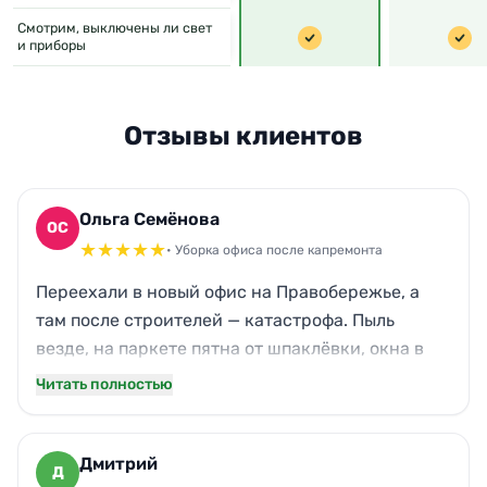
Смотрим, выключены ли свет
и приборы
Отзывы клиентов
Ольга Семёнова
ОС
★
★
★
★
★
• Уборка офиса после капремонта
Переехали в новый офис на Правобережье, а
там после строителей — катастрофа. Пыль
везде, на паркете пятна от шпаклёвки, окна в
разводах. Девчата из Новы приехали вовремя, с
Читать полностью
кучей своего инвентаря. Отмыли всё до блеска,
даже радиаторы. Паркет прям засиял. Запах
стройки выветрился за день. Теперь можно
Дмитрий
Д