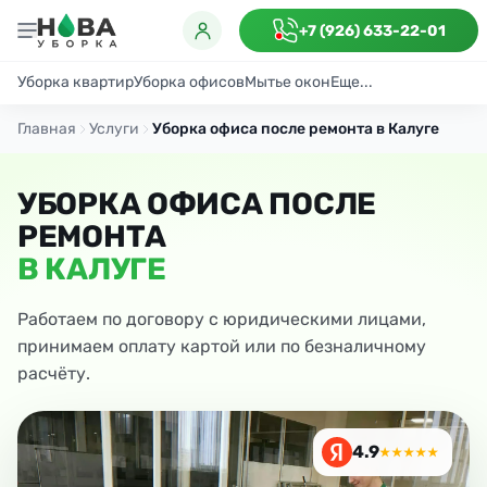
+7 (926) 633-22-01
Уборка квартир
Уборка офисов
Мытье окон
Еще...
Генеральная
Поддерживающая
После ремонта
Антибактериаль
Главная
Услуги
Уборка офиса после ремонта в Калуге
УБОРКА ОФИСА ПОСЛЕ
РЕМОНТА
В КАЛУГЕ
Работаем по договору с юридическими лицами,
принимаем оплату картой или по безналичному
расчёту.
4.9
★★★★★