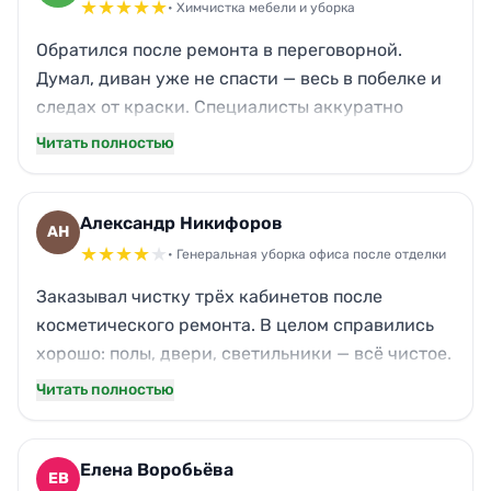
спокойно запускать сотрудников. Спасибо!
★
★
★
★
★
• Химчистка мебели и уборка
Обратился после ремонта в переговорной.
Думал, диван уже не спасти — весь в побелке и
следах от краски. Специалисты аккуратно
обработали обивку, грязь ушла. На окнах была
Читать полностью
защитная плёнка, остатки клея смыли без
разводов. Теперь комната выглядит свежо.
Отдельная благодарность за оперативность —
Александр Никифоров
АН
вечером позвонил, утром уже приступили.
★
★
★
★
★
• Генеральная уборка офиса после отделки
Заказывал чистку трёх кабинетов после
косметического ремонта. В целом справились
хорошо: полы, двери, светильники — всё чистое.
Правда, бригада приехала на 20 минут позже
Читать полностью
оговорённого, а ещё забыли протереть верхнюю
полку в шкафу — мелочь, но заметил. Зато от
строительной пыли избавились полностью,
Елена Воробьёва
ЕВ