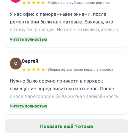
теперь дышится легко. Думаю, ещё обращусь.
★
★
★
★
★
• Мойка окон и уборка после ремонта
У нас офис с панорамными окнами, после
ремонта они были как матовые. Боялась, что
останутся разводы. Но нет — отмыли идеально,
теперь солнце беспрепятственно заливает
Читать полностью
помещение. Стены и двери тоже в порядке,
пыли не нахожу. Бригада работала слаженно,
мусор упаковали, вынесли. Даже кот Василий,
Сергей
С
которого я иногда привожу в офис, одобрил
★
★
★
★
★
• Уборка офиса после перепланировки
чистоту.
Нужно было срочно привести в порядок
помещение перед визитом партнёров. После
сноса перегородок была жуткая запылённость.
Сотрудники Нова знают своё дело: оперативно
Читать полностью
вымыли все поверхности, полы просто скрипят
от чистоты. Жир со стекла двери (видимо, от
Показать ещё 1 отзыв
рук строителей) оттёрли без следа. Остался