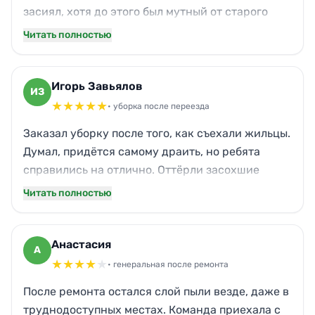
засиял, хотя до этого был мутный от старого
лака. На кухне отмыли вытяжку и фартук —
Читать полностью
жирный налёт сошёл на ура. Пахнет теперь не
котом и едой, а свежестью. Сынуля бегает
босиком, скользит по чистому полу — смеётся.
Игорь Завьялов
ИЗ
Спасибо за такую тщательную домашнюю
★
★
★
★
★
• уборка после переезда
уборку!
Заказал уборку после того, как съехали жильцы.
Думал, придётся самому драить, но ребята
справились на отлично. Оттёрли засохшие
пятна на ламинате, вычистили духовку до
Читать полностью
блеска. Окна теперь прозрачнее, чем на
новостройке. Понравилось, что даже мелкую
пыль с плинтусов смели. Дом стал как новый,
Анастасия
А
можно смело заселяться.
★
★
★
★
★
• генеральная после ремонта
После ремонта остался слой пыли везде, даже в
труднодоступных местах. Команда приехала с