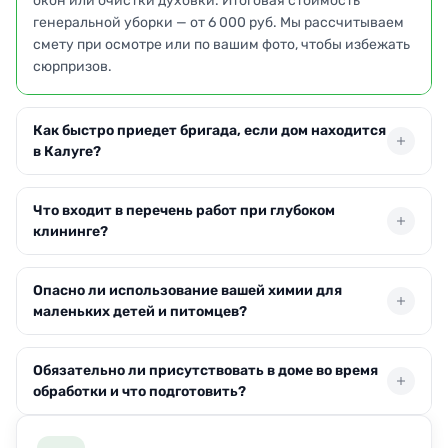
окон или очистки духовки. Итоговая стоимость
генеральной уборки — от 6 000 руб. Мы рассчитываем
смету при осмотре или по вашим фото, чтобы избежать
сюрпризов.
Как быстро приедет бригада, если дом находится
в Калуге?
Выезжаем по Калуге в течение суток после заявки,
Что входит в перечень работ при глубоком
часто свободны в тот же день. Точное время согласуем
клининге?
при оформлении — подстроимся под ваш график, чтобы
начать наведение порядка без задержек.
Охватываем все поверхности: мытьё полов, плинтусов,
Опасно ли использование вашей химии для
дверей, очистку санузлов и кухни, протирку мебели от
маленьких детей и питомцев?
пыли. Можем добавить мытьё люстр или холодильника
— объём определяете вы.
Мы применяем гипоаллергенные составы с
Обязательно ли присутствовать в доме во время
нейтральным запахом, без агрессивных компонентов.
обработки и что подготовить?
После проветривания помещение безопасно — за годы
работы не было ни одного случая раздражения у
Присутствие не требуется — вы можете оставить
малышей или животных.