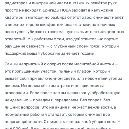
радиаторов и внутренней части вытяжных решёток руки
просто не доходят. Бригады НОВА заходят в калужские
квартиры и методично разбирают этот хаос: снимают налёт
с верхних торцов шкафов, вычищают стыки потолочных
плинтусов, убирают строительную пыль из вентиляционных
отверстий. Мы работаем с тем, что действительно портит
ощущение свежести — с глубинным слоем грязи, который
поддерживающая уборка не замечает годами.
Самый неприятный сюрприз после масштабной чистки —
это пропущенный участок: пыльный плафон, который
выдаёт себя при включённом свете, или недомытый угол за
дверью. Мы знаем об этом страхе и не прячемся за
оговорками. Если после нас вы нашли зону, обработанную
неидеально — приедем и переделаем. Без споров, без
лишних вопросов. Это не акция и не жест вежливости, а
нормальный рабочий стандарт, который снимает все
недоговорённости. Стоимость генеральной уборки дома —
от 6 000 руб. В эту цифру входит полный цикл работ, о