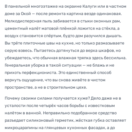
В панельной многоэтажке на окраине Калуги или в частном
доме за Окой — после ремонта картина везде одинаковая.
Мелкодисперсная пыль забивается в стыки оконных рам,
цементный налёт матовой плёнкой ложится на стёкла, а
воздух становится спёртым, будто дом разучился дышать.
Вы трёте плиточные швы на кухне, но только размазываете
серую взвесь. Пытаетесь дотянуться до верха шкафов, но
убеждаетесь, что обычная влажная тряпка здесь бессильна.
Генеральная уборка в такой ситуации — не блажь и не
прихоть перфекциониста. Это единственный способ
вернуть ощущение, что вы снова живёте в чистом
пространстве, а не в строительном цехе.
Почему своими силами получается хуже? Дело даже не в
усталости после четырёх часов борьбы с известковым
налётом в ванной. Неправильно подобранное средство
разъедает силиконовый герметик, жёсткая губка оставляет
микроцарапины на глянцевых кухонных фасадах, а до