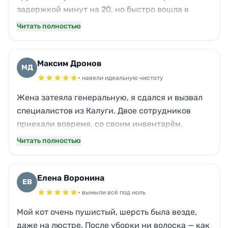
задержкой минут на 20, но быстро вошла в
темп. Отмыли плитку от затирки, протёрли все
Читать полностью
люстры. Единственный момент — забыли
обработать одну полку на стеллаже, заметила
уже после ухода. Но в целом довольна: квартира
Максим Дронов
МД
задышала, нет того строительного запаха.
★
★
★
★
★
• навели идеальную чистоту
Спасибо!
Жена затеяла генеральную, я сдался и вызвал
специалистов из Калуги. Двое сотрудников
приехали вовремя, со своим инвентарём.
Кухонный гарнитур блестел так, что глаза
Читать полностью
резало. Холодильник промыли и снаружи, и
внутри. Дети были в восторге: игрушки
аккуратно разложены, а пыль из-под кровати
Елена Воронина
ЕВ
исчезла. Гарантия добросовестной работы
★
★
★
★
★
• вымыли всё под ноль
чувствуется.
Мой кот очень пушистый, шерсть была везде,
даже на люстре. После уборки ни волоска — как