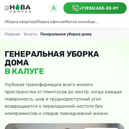
+7 (926) 633-22-01
Уборка квартир
Уборка офисов
Мытье окон
Еще...
Генеральная
Поддерживающая
После ремонта
Антибактериаль
Главная
Услуги
Генеральная уборка дома
ГЕНЕРАЛЬНАЯ УБОРКА
ДОМА
В КАЛУГЕ
Глубокая трансформация всего жилого
пространства от плинтусов до люстр, когда каждая
поверхность, шов и труднодоступный угол
возвращаются к первозданной чистоте без
компромиссов и следов повседневной жизни.